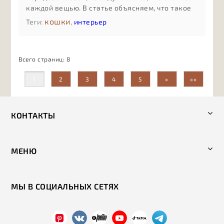
каждой вещью. В статье объясняем, что такое
осознанное потребление без сложных
кошки
Теги:
,
интерьер
терминов: как оно помогает экономить деньги,
сокращать количество случайных покупок,
бережнее относиться к ресурсам и выбирать
Всего страниц:
8
бренды, которые разделяют ценности заботы о
людях, животных и планете.
1
2
3
4
5
»
»»
КОНТАКТЫ
МЕНЮ
МЫ В СОЦИАЛЬНЫХ СЕТЯХ