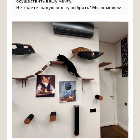
осуществить вашу мечту.
Не знаете, какую кошку выбрать? Мы поможем
разобраться в многообразии пород и найти то,
что подойдёт именно вам: а
ктивные и игривые
породы, л
асковые компаньоны, н
езависимые
натуры, г
ипоаллергенные кошки