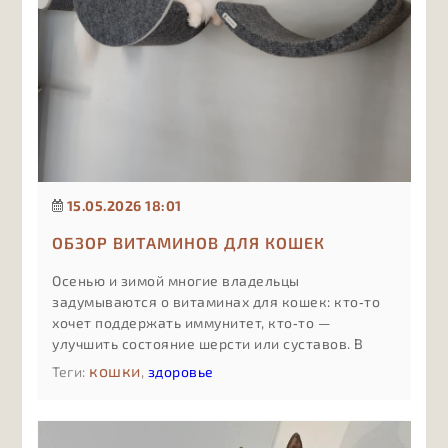
15.05.2026 18:01
ОБЗОР ВИТАМИНОВ ДЛЯ КОШЕК
Осенью и зимой многие владельцы
задумываются о витаминах для кошек: кто‑то
хочет поддержать иммунитет, кто‑то —
улучшить состояние шерсти или суставов. В
статье простым языком объясняем, какие виды
кошки
Теги:
,
здоровье
витаминных добавок бывают, чем отличаются
комплексы «для всего сразу» от
специализированных формул, какие