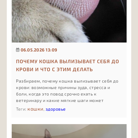
06.05.2026 13:09
ПОЧЕМУ КОШКА ВЫЛИЗЫВАЕТ СЕБЯ ДО
КРОВИ И ЧТО С ЭТИМ ДЕЛАТЬ
Разбираем, почему кошка вылизывает себя до
крови: возможные причины зуда, стресса и
боли, когда это повод срочно ехать к
ветеринару и какие мягкие шаги может
предпринять владелец до приёма врача, чтобы
кошки
Теги:
,
здоровье
поддержать питомца и не навредить.