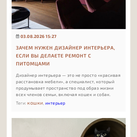
03.08.2026 15:27
ЗАЧЕМ НУЖЕН ДИЗАЙНЕР ИНТЕРЬЕРА,
ЕСЛИ ВЫ ДЕЛАЕТЕ РЕМОНТ С
ПИТОМЦАМИ
Дизайнер интерьера — это не просто «красивая
расстановка мебели», а специалист, который
продумывает пространство под образ жизни
всех членов семьи, включая кошек и собак.
Если в доме есть животные, ошибки в
кошки
Теги:
,
интерьер
планировке и материалах стоят дороже:
испорченный ремонт, конфликты между
питомцами, постоянная уборка и небезопасные
решения.