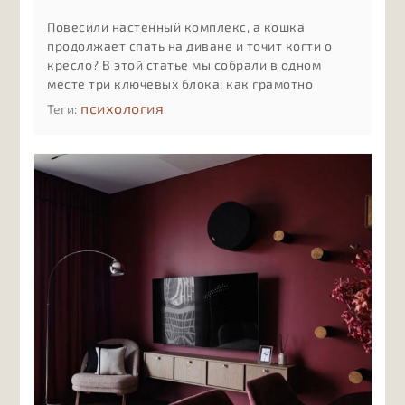
Повесили настенный комплекс, а кошка
продолжает спать на диване и точит когти о
кресло? В этой статье мы собрали в одном
месте три ключевых блока: как грамотно
разместить комплекс на стене с учётом
психология
Теги:
привычек и возраста кошки, как мягко
приучить её к новым полкам и лежанкам и как
ухаживать за деревом, тканью и креплениями,
чтобы комплекс служил долго и оставался
безопасным.