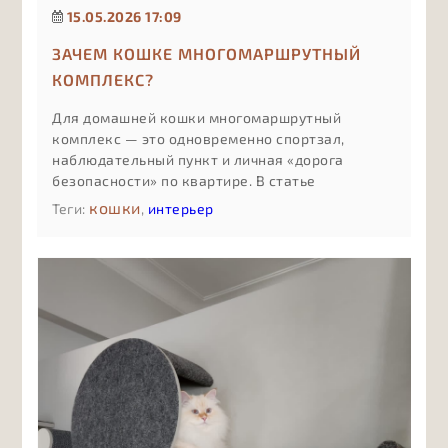
15.05.2026 17:09
ЗАЧЕМ КОШКЕ МНОГОМАРШРУТНЫЙ
КОМПЛЕКС?
Для домашней кошки многомаршрутный
комплекс — это одновременно спортзал,
наблюдательный пункт и личная «дорога
безопасности» по квартире. В статье
разбираем, чем такой комплекс отличается от
кошки
Теги:
,
интерьер
обычной когтеточки или одной полки, как
несколько маршрутов снижают стресс и
конфликты между питомцами, почему
вертикальное освоение пространства спасает
мебель и нервы, и в каких случаях имеет смысл
инвестировать именно в сложный,
продуманный комплекс, а не в минимальный
вариант «для галочки».