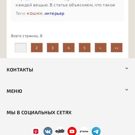
каждой вещью. В статье объясняем, что такое
осознанное потребление без сложных
кошки
Теги:
,
интерьер
терминов: как оно помогает экономить деньги,
сокращать количество случайных покупок,
бережнее относиться к ресурсам и выбирать
Всего страниц:
8
бренды, которые разделяют ценности заботы о
людях, животных и планете.
1
2
3
4
5
»
»»
КОНТАКТЫ
МЕНЮ
МЫ В СОЦИАЛЬНЫХ СЕТЯХ