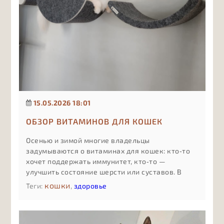
15.05.2026 18:01
ОБЗОР ВИТАМИНОВ ДЛЯ КОШЕК
Осенью и зимой многие владельцы
задумываются о витаминах для кошек: кто‑то
хочет поддержать иммунитет, кто‑то —
улучшить состояние шерсти или суставов. В
статье простым языком объясняем, какие виды
кошки
Теги:
,
здоровье
витаминных добавок бывают, чем отличаются
комплексы «для всего сразу» от
специализированных формул, какие