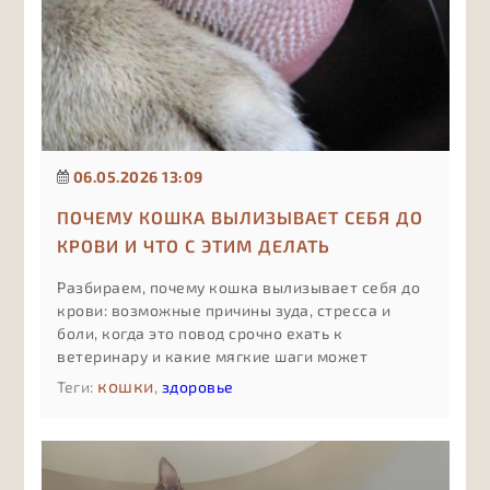
06.05.2026 13:09
ПОЧЕМУ КОШКА ВЫЛИЗЫВАЕТ СЕБЯ ДО
КРОВИ И ЧТО С ЭТИМ ДЕЛАТЬ
Разбираем, почему кошка вылизывает себя до
крови: возможные причины зуда, стресса и
боли, когда это повод срочно ехать к
ветеринару и какие мягкие шаги может
предпринять владелец до приёма врача, чтобы
кошки
Теги:
,
здоровье
поддержать питомца и не навредить.