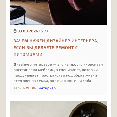
03.08.2026 15:27
ЗАЧЕМ НУЖЕН ДИЗАЙНЕР ИНТЕРЬЕРА,
ЕСЛИ ВЫ ДЕЛАЕТЕ РЕМОНТ С
ПИТОМЦАМИ
Дизайнер интерьера — это не просто «красивая
расстановка мебели», а специалист, который
продумывает пространство под образ жизни
всех членов семьи, включая кошек и собак.
Если в доме есть животные, ошибки в
кошки
Теги:
,
интерьер
планировке и материалах стоят дороже:
испорченный ремонт, конфликты между
питомцами, постоянная уборка и небезопасные
решения.