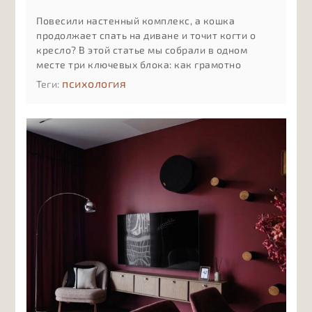
Повесили настенный комплекс, а кошка
продолжает спать на диване и точит когти о
кресло? В этой статье мы собрали в одном
месте три ключевых блока: как грамотно
разместить комплекс на стене с учётом
психология
Теги:
привычек и возраста кошки, как мягко
приучить её к новым полкам и лежанкам и как
ухаживать за деревом, тканью и креплениями,
чтобы комплекс служил долго и оставался
безопасным.