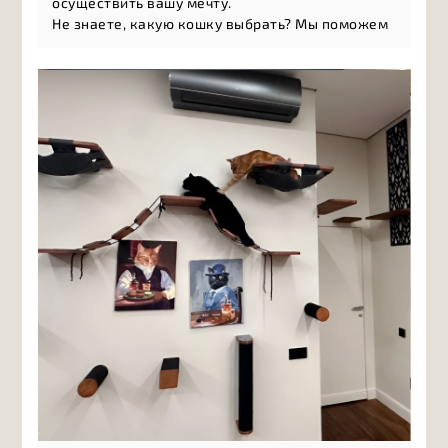
осуществить вашу мечту.
Не знаете, какую кошку выбрать? Мы поможем
разобраться в многообразии пород и найти то,
что подойдёт именно вам: а
ктивные и игривые
породы, л
асковые компаньоны, н
езависимые
натуры, г
ипоаллергенные кошки