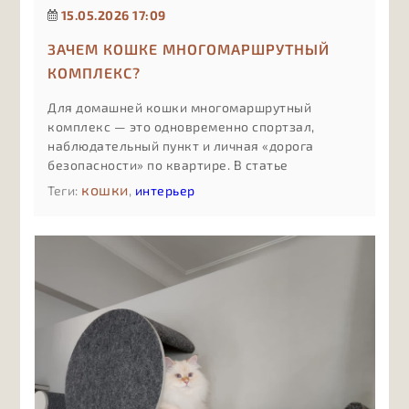
15.05.2026 17:09
ЗАЧЕМ КОШКЕ МНОГОМАРШРУТНЫЙ
КОМПЛЕКС?
Для домашней кошки многомаршрутный
комплекс — это одновременно спортзал,
наблюдательный пункт и личная «дорога
безопасности» по квартире. В статье
разбираем, чем такой комплекс отличается от
кошки
Теги:
,
интерьер
обычной когтеточки или одной полки, как
несколько маршрутов снижают стресс и
конфликты между питомцами, почему
вертикальное освоение пространства спасает
мебель и нервы, и в каких случаях имеет смысл
инвестировать именно в сложный,
продуманный комплекс, а не в минимальный
вариант «для галочки».