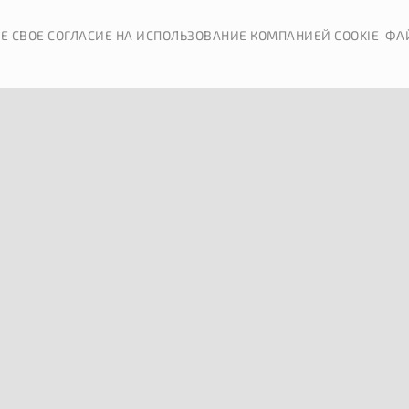
КАТАЛОГ
ДОСТАВКА
Е СВОЕ СОГЛАСИЕ НА ИСПОЛЬЗОВАНИЕ КОМПАНИЕЙ COOKIE-ФА
ОБРАТНАЯ СВЯЗЬ
П
ВЫЙ ИНТЕРЬЕР БЕЗ КОМПРОМИССОВ ДЛЯ ВАШЕЙ
ые проекты под размеры вашего дома и привычк