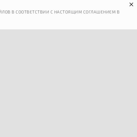
×
 И ОПЛАТА
КОНТАКТЫ
ЙЛОВ В СООТВЕТСТВИИ С НАСТОЯЩИМ СОГЛАШЕНИЕМ В
0
АРТНЕРЫ
ПРАВОВАЯ ИНФОРМАЦИЯ
 КОШКИ
и вашей кошки