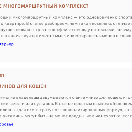
Е МНОГОМАРШРУТНЫЙ КОМПЛЕКС?
ошки многомаршрутный комплекс — это одновременно спортза
о квартире. В статье разбираем, чем такой комплекс отличает
рутов снижают стресс и конфликты между питомцами, почему
, и в каких случаях имеет смысл инвестировать именно в сло
лочки».
терьер
01
МИНОВ ДЛЯ КОШЕК
 многие владельцы задумываются о витаминах для кошек: кто‑
яние шерсти или суставов. В статье простым языком объясняе
плексы «для всего сразу» от специализированных формул, ка
 витамины могут быть не менее вредны, чем их нехватка, есл
оровье