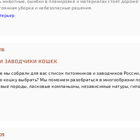
ть животные, ошибки в планировке и материалах стоят дороже
тоянная уборка и небезопасные решения.
терьер
16
И ЗАВОДЧИКИ КОШЕК
е мы собрали для вас список питомников и заводчиков России
ую кошку выбрать? Мы поможем разобраться в многообразии пор
ивые породы, л
асковые компаньоны, н
езависимые натуры, г
ип
09