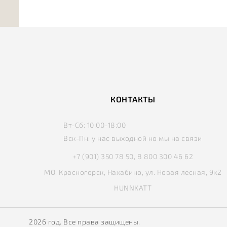
КОНТАКТЫ
Вт-Сб:
10:00-18:00
Вск-Пн:
у нас выходной но мы на связи
+7 (901) 350 78 50, 8 800 300 46 62
МО, Красногорск, Нахабино, ул. Новая лесная, 9к2
HUNNKATT
2026 год. Все права защищены.