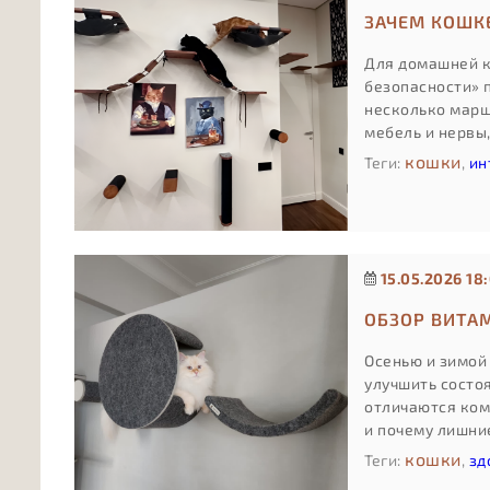
ЗАЧЕМ КОШК
Для домашней к
безопасности» п
несколько марш
мебель и нервы
вариант «для га
кошки
Теги:
,
ин
15.05.2026 18:
ОБЗОР ВИТА
Осенью и зимой
улучшить состо
отличаются ком
и почему лишние
врача.
кошки
Теги:
,
зд