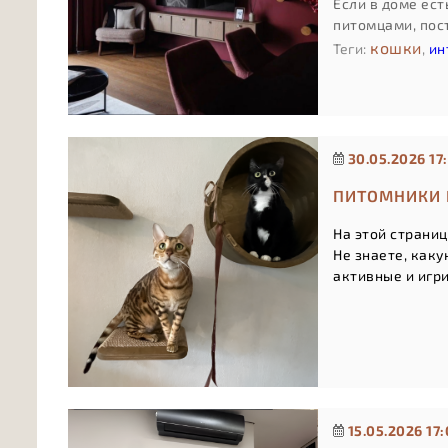
Если в доме ес
питомцами, пос
кошки
Теги:
,
ин
30.05.2026 17:
ПИТОМНИКИ 
На этой страниц
Не знаете, как
а
ктивные и игр
15.05.2026 17: