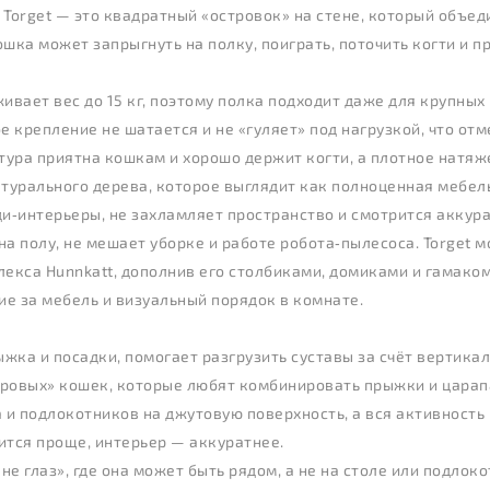
Torget — это квадратный «островок» на стене, который объеди
шка может запрыгнуть на полку, поиграть, поточить когти и п
ивает вес до 15 кг, поэтому полка подходит даже для крупных
 крепление не шатается и не «гуляет» под нагрузкой, что отм
ура приятна кошкам и хорошо держит когти, а плотное натяж
урального дерева, которое выглядит как полноценная мебель
ди‑интерьеры, не захламляет пространство и смотрится аккур
на полу, не мешает уборке и работе робота‑пылесоса. Torget
лекса Hunnkatt, дополнив его столбиками, домиками и гамако
ие за мебель и визуальный порядок в комнате.
ыжка и посадки, помогает разгрузить суставы за счёт вертика
игровых» кошек, которые любят комбинировать прыжки и царап
 и подлокотников на джутовую поверхность, а вся активность 
ится проще, интерьер — аккуратнее.
не глаз», где она может быть рядом, а не на столе или подлоко