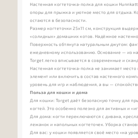
Настенная когтеточка‑полка для кошки Hunnkatt 
опоры для прыжка и уютное место для отдыха. Ко
остаются в безопасности.
Размер когтеточки 25х11 см, конструкция выдерж
«солидных» домашних котов. Надёжное настенное
Поверхность обтянута натуральным джутом: факт
ежедневному использованию. Основание — из нат
Torget легко вписывается в современные и скан
Настенная когтеточка‑полка не занимает место 
элемент или включить в состав настенного комп
уровень для игр и наблюдения, а вы — спокойств
Польза для кошки и дома
Для кошки: Torget даёт безопасную точку для пр
когтей. Это особенно полезно для активных и «
Для дома: когти переключаются с дивана, кресла
лежанок и напольных когтеточек. Уборка станов
Для вас: у кошки появляется своё место «на уров