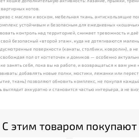
аёт кошке дополнительную активность: лазание, прыжки, тре
квартирных котов.
ерево с маслом и воском, мебельная ткань, антискользящие п
омплекс устойчивым и безопасным для ежедневных «кошачьих
вовать контроль над территорией, снижает тревожность и даё
свой безопасный «второй этаж», куда не дотягиваются малень
дусмотренные поверхности (канаты, столбики, ковролин), а не 
освобождая пол от когтеточек и домиков — особенно актуальн
е занять себя, пока вы на работе, и возвращаться к вам уже 
вивать: добавлять новые полки, мостики, лежанки или перес
тие, ткань) позволяют обновить комплекс, не покупая каждый
 выглядит аккуратно и становится частью интерьера, а не ви
С этим товаром покупают