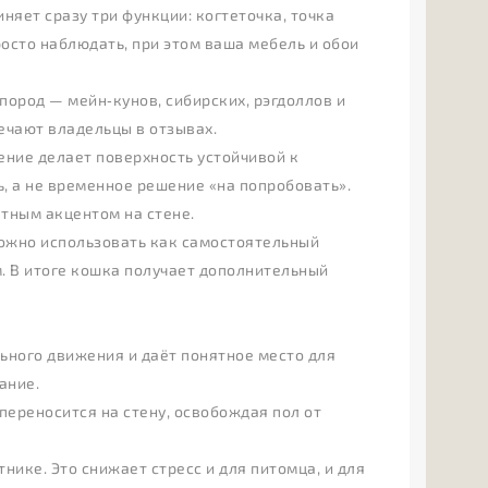
няет сразу три функции: когтеточка, точка
росто наблюдать, при этом ваша мебель и обои
 пород — мейн‑кунов, сибирских, рэгдоллов и
ечают владельцы в отзывах.
ение делает поверхность устойчивой к
, а не временное решение «на попробовать».
атным акцентом на стене.
 можно использовать как самостоятельный
м. В итоге кошка получает дополнительный
льного движения и даёт понятное место для
ание.
переносится на стену, освобождая пол от
тнике. Это снижает стресс и для питомца, и для