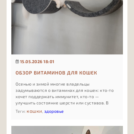
15.05.2026 18:01
ОБЗОР ВИТАМИНОВ ДЛЯ КОШЕК
Осенью и зимой многие владельцы
задумываются о витаминах для кошек: кто‑то
хочет поддержать иммунитет, кто‑то —
улучшить состояние шерсти или суставов. В
статье простым языком объясняем, какие виды
кошки
Теги:
,
здоровье
витаминных добавок бывают, чем отличаются
комплексы «для всего сразу» от
специализированных формул, какие