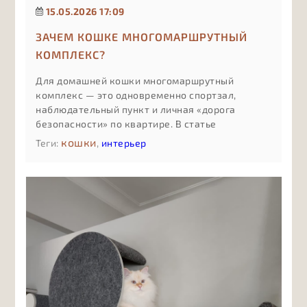
15.05.2026 17:09
ЗАЧЕМ КОШКЕ МНОГОМАРШРУТНЫЙ
КОМПЛЕКС?
Для домашней кошки многомаршрутный
комплекс — это одновременно спортзал,
наблюдательный пункт и личная «дорога
безопасности» по квартире. В статье
разбираем, чем такой комплекс отличается от
кошки
Теги:
,
интерьер
обычной когтеточки или одной полки, как
несколько маршрутов снижают стресс и
конфликты между питомцами, почему
вертикальное освоение пространства спасает
мебель и нервы, и в каких случаях имеет смысл
инвестировать именно в сложный,
продуманный комплекс, а не в минимальный
вариант «для галочки».