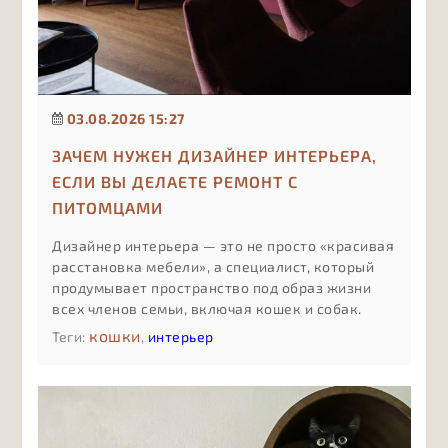
03.08.2026 15:27
ЗАЧЕМ НУЖЕН ДИЗАЙНЕР ИНТЕРЬЕРА,
ЕСЛИ ВЫ ДЕЛАЕТЕ РЕМОНТ С
ПИТОМЦАМИ
Дизайнер интерьера — это не просто «красивая
расстановка мебели», а специалист, который
продумывает пространство под образ жизни
всех членов семьи, включая кошек и собак.
Если в доме есть животные, ошибки в
кошки
Теги:
,
интерьер
планировке и материалах стоят дороже:
испорченный ремонт, конфликты между
питомцами, постоянная уборка и небезопасные
решения.