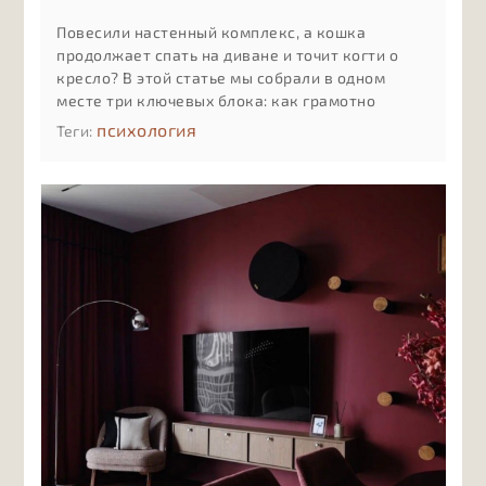
Повесили настенный комплекс, а кошка
продолжает спать на диване и точит когти о
кресло? В этой статье мы собрали в одном
месте три ключевых блока: как грамотно
разместить комплекс на стене с учётом
психология
Теги:
привычек и возраста кошки, как мягко
приучить её к новым полкам и лежанкам и как
ухаживать за деревом, тканью и креплениями,
чтобы комплекс служил долго и оставался
безопасным.