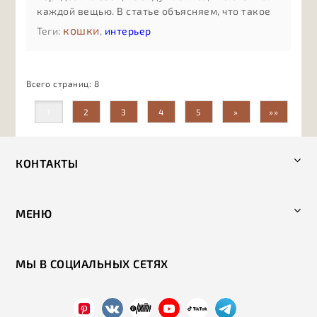
каждой вещью. В статье объясняем, что такое
осознанное потребление без сложных
кошки
Теги:
,
интерьер
терминов: как оно помогает экономить деньги,
сокращать количество случайных покупок,
бережнее относиться к ресурсам и выбирать
Всего страниц:
8
бренды, которые разделяют ценности заботы о
людях, животных и планете.
1
2
3
4
5
»
»»
КОНТАКТЫ
МЕНЮ
МЫ В СОЦИАЛЬНЫХ СЕТЯХ