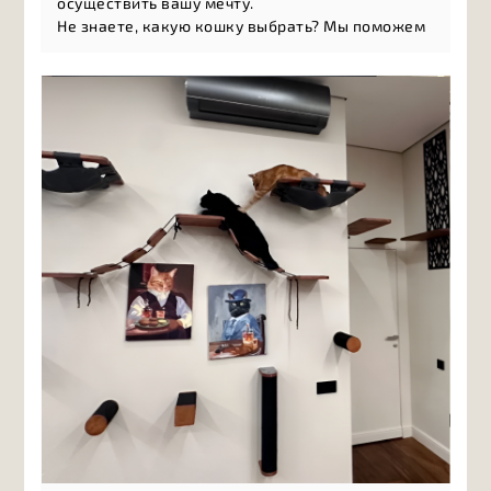
осуществить вашу мечту.
Не знаете, какую кошку выбрать? Мы поможем
разобраться в многообразии пород и найти то,
что подойдёт именно вам: а
ктивные и игривые
породы, л
асковые компаньоны, н
езависимые
натуры, г
ипоаллергенные кошки