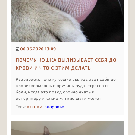
06.05.2026 13:09
ПОЧЕМУ КОШКА ВЫЛИЗЫВАЕТ СЕБЯ ДО
КРОВИ И ЧТО С ЭТИМ ДЕЛАТЬ
Разбираем, почему кошка вылизывает себя до
крови: возможные причины зуда, стресса и
боли, когда это повод срочно ехать к
ветеринару и какие мягкие шаги может
предпринять владелец до приёма врача, чтобы
кошки
Теги:
,
здоровье
поддержать питомца и не навредить.