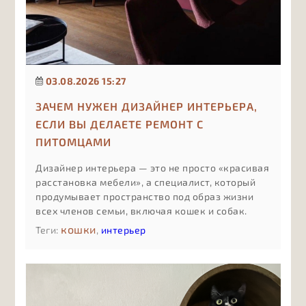
03.08.2026 15:27
ЗАЧЕМ НУЖЕН ДИЗАЙНЕР ИНТЕРЬЕРА,
ЕСЛИ ВЫ ДЕЛАЕТЕ РЕМОНТ С
ПИТОМЦАМИ
Дизайнер интерьера — это не просто «красивая
расстановка мебели», а специалист, который
продумывает пространство под образ жизни
всех членов семьи, включая кошек и собак.
Если в доме есть животные, ошибки в
кошки
Теги:
,
интерьер
планировке и материалах стоят дороже:
испорченный ремонт, конфликты между
питомцами, постоянная уборка и небезопасные
решения.