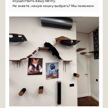
осуществить вашу мечту.
Не знаете, какую кошку выбрать? Мы поможем
разобраться в многообразии пород и найти то,
что подойдёт именно вам: а
ктивные и игривые
породы, л
асковые компаньоны, н
езависимые
натуры, г
ипоаллергенные кошки