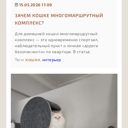
15.05.2026 17:09
ЗАЧЕМ КОШКЕ МНОГОМАРШРУТНЫЙ
КОМПЛЕКС?
Для домашней кошки многомаршрутный
комплекс — это одновременно спортзал,
наблюдательный пункт и личная «дорога
безопасности» по квартире. В статье
разбираем, чем такой комплекс отличается от
кошки
Теги:
,
интерьер
обычной когтеточки или одной полки, как
несколько маршрутов снижают стресс и
конфликты между питомцами, почему
вертикальное освоение пространства спасает
мебель и нервы, и в каких случаях имеет смысл
инвестировать именно в сложный,
продуманный комплекс, а не в минимальный
вариант «для галочки».