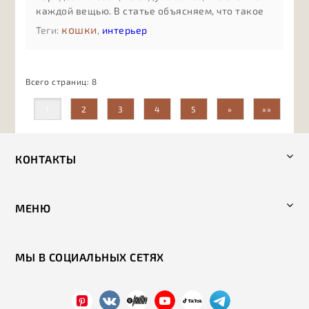
каждой вещью. В статье объясняем, что такое
осознанное потребление без сложных
кошки
Теги:
,
интерьер
терминов: как оно помогает экономить деньги,
сокращать количество случайных покупок,
бережнее относиться к ресурсам и выбирать
Всего страниц:
8
бренды, которые разделяют ценности заботы о
людях, животных и планете.
1
2
3
4
5
»
»»
КОНТАКТЫ
МЕНЮ
МЫ В СОЦИАЛЬНЫХ СЕТЯХ