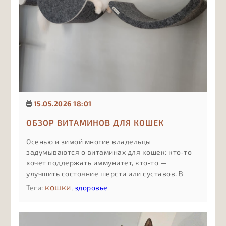
15.05.2026 18:01
ОБЗОР ВИТАМИНОВ ДЛЯ КОШЕК
Осенью и зимой многие владельцы
задумываются о витаминах для кошек: кто‑то
хочет поддержать иммунитет, кто‑то —
улучшить состояние шерсти или суставов. В
статье простым языком объясняем, какие виды
кошки
Теги:
,
здоровье
витаминных добавок бывают, чем отличаются
комплексы «для всего сразу» от
специализированных формул, какие