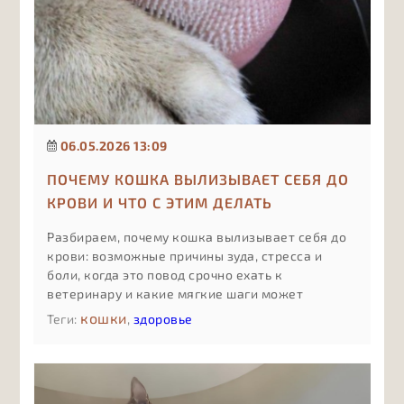
06.05.2026 13:09
ПОЧЕМУ КОШКА ВЫЛИЗЫВАЕТ СЕБЯ ДО
КРОВИ И ЧТО С ЭТИМ ДЕЛАТЬ
Разбираем, почему кошка вылизывает себя до
крови: возможные причины зуда, стресса и
боли, когда это повод срочно ехать к
ветеринару и какие мягкие шаги может
предпринять владелец до приёма врача, чтобы
кошки
Теги:
,
здоровье
поддержать питомца и не навредить.