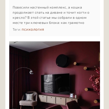
Повесили настенный комплекс, а кошка
продолжает спать на диване и точит когти о
кресло? В этой статье мы собрали в одном
месте три ключевых блока: как грамотно
разместить комплекс на стене с учётом
психология
Теги:
привычек и возраста кошки, как мягко
приучить её к новым полкам и лежанкам и как
ухаживать за деревом, тканью и креплениями,
чтобы комплекс служил долго и оставался
безопасным.