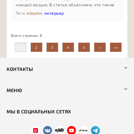
каждой вещью. В статье объясняем, что такое
осознанное потребление без сложных
кошки
Теги:
,
интерьер
терминов: как оно помогает экономить деньги,
сокращать количество случайных покупок,
бережнее относиться к ресурсам и выбирать
Всего страниц:
8
бренды, которые разделяют ценности заботы о
людях, животных и планете.
1
2
3
4
5
»
»»
КОНТАКТЫ
МЕНЮ
МЫ В СОЦИАЛЬНЫХ СЕТЯХ