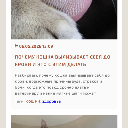
06.05.2026 13:09
ПОЧЕМУ КОШКА ВЫЛИЗЫВАЕТ СЕБЯ ДО
КРОВИ И ЧТО С ЭТИМ ДЕЛАТЬ
Разбираем, почему кошка вылизывает себя до
крови: возможные причины зуда, стресса и
боли, когда это повод срочно ехать к
ветеринару и какие мягкие шаги может
предпринять владелец до приёма врача, чтобы
кошки
Теги:
,
здоровье
поддержать питомца и не навредить.