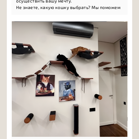
осуществить вашу мечту.
Не знаете, какую кошку выбрать? Мы поможем
разобраться в многообразии пород и найти то,
что подойдёт именно вам: а
ктивные и игривые
породы, л
асковые компаньоны, н
езависимые
натуры, г
ипоаллергенные кошки