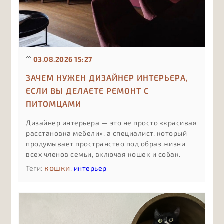
03.08.2026 15:27
ЗАЧЕМ НУЖЕН ДИЗАЙНЕР ИНТЕРЬЕРА,
ЕСЛИ ВЫ ДЕЛАЕТЕ РЕМОНТ С
ПИТОМЦАМИ
Дизайнер интерьера — это не просто «красивая
расстановка мебели», а специалист, который
продумывает пространство под образ жизни
всех членов семьи, включая кошек и собак.
Если в доме есть животные, ошибки в
кошки
Теги:
,
интерьер
планировке и материалах стоят дороже:
испорченный ремонт, конфликты между
питомцами, постоянная уборка и небезопасные
решения.