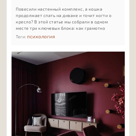
Повесили настенный комплекс, а кошка
продолжает спать на диване и точит когти о
кресло? В этой статье мы собрали в одном
месте три ключевых блока: как грамотно
разместить комплекс на стене с учётом
психология
Теги:
привычек и возраста кошки, как мягко
приучить её к новым полкам и лежанкам и как
ухаживать за деревом, тканью и креплениями,
чтобы комплекс служил долго и оставался
безопасным.