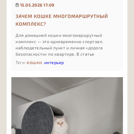
15.05.2026 17:09
ЗАЧЕМ КОШКЕ МНОГОМАРШРУТНЫЙ
КОМПЛЕКС?
Для домашней кошки многомаршрутный
комплекс — это одновременно спортзал,
наблюдательный пункт и личная «дорога
безопасности» по квартире. В статье
разбираем, чем такой комплекс отличается от
кошки
Теги:
,
интерьер
обычной когтеточки или одной полки, как
несколько маршрутов снижают стресс и
конфликты между питомцами, почему
вертикальное освоение пространства спасает
мебель и нервы, и в каких случаях имеет смысл
инвестировать именно в сложный,
продуманный комплекс, а не в минимальный
вариант «для галочки».