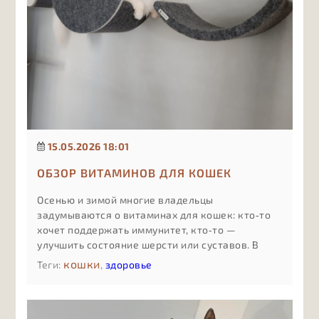
15.05.2026 18:01
ОБЗОР ВИТАМИНОВ ДЛЯ КОШЕК
Осенью и зимой многие владельцы
задумываются о витаминах для кошек: кто‑то
хочет поддержать иммунитет, кто‑то —
улучшить состояние шерсти или суставов. В
статье простым языком объясняем, какие виды
кошки
Теги:
,
здоровье
витаминных добавок бывают, чем отличаются
комплексы «для всего сразу» от
специализированных формул, какие