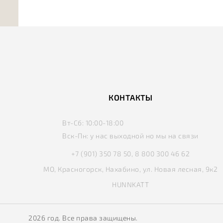
КОНТАКТЫ
Вт-Сб:
10:00-18:00
Вск-Пн:
у нас выходной но мы на связи
+7 (901) 350 78 50, 8 800 300 46 62
МО, Красногорск, Нахабино, ул. Новая лесная, 9к2
HUNNKATT
2026 год. Все права защищены.