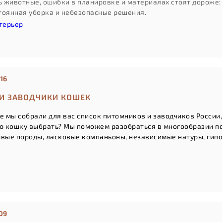
ть животные, ошибки в планировке и материалах стоят дороже
тоянная уборка и небезопасные решения.
терьер
16
И ЗАВОДЧИКИ КОШЕК
е мы собрали для вас список питомников и заводчиков России
ую кошку выбрать? Мы поможем разобраться в многообразии пор
ивые породы, л
асковые компаньоны, н
езависимые натуры, г
ип
09