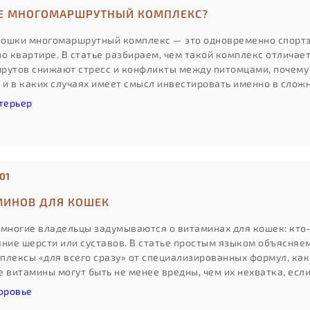
Е МНОГОМАРШРУТНЫЙ КОМПЛЕКС?
ошки многомаршрутный комплекс — это одновременно спортза
о квартире. В статье разбираем, чем такой комплекс отличает
рутов снижают стресс и конфликты между питомцами, почему
, и в каких случаях имеет смысл инвестировать именно в сло
лочки».
терьер
01
МИНОВ ДЛЯ КОШЕК
 многие владельцы задумываются о витаминах для кошек: кто‑
яние шерсти или суставов. В статье простым языком объясняе
плексы «для всего сразу» от специализированных формул, ка
 витамины могут быть не менее вредны, чем их нехватка, есл
оровье