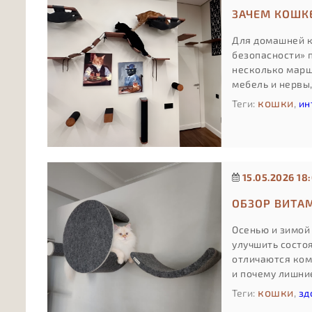
ЗАЧЕМ КОШК
Для домашней к
безопасности» п
несколько марш
мебель и нервы
вариант «для га
кошки
Теги:
,
ин
15.05.2026 18:
ОБЗОР ВИТА
Осенью и зимой
улучшить состо
отличаются ком
и почему лишние
врача.
кошки
Теги:
,
зд