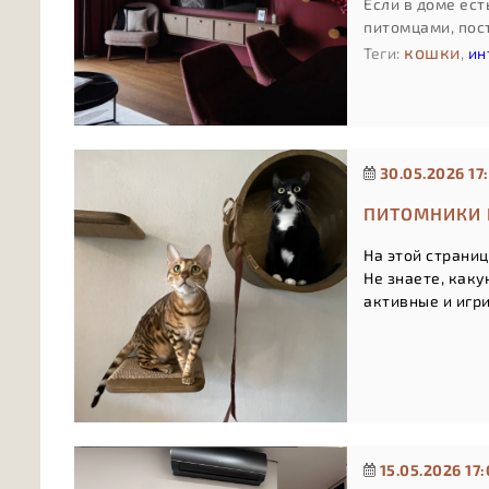
Если в доме ес
питомцами, пос
кошки
Теги:
,
ин
30.05.2026 17:
ПИТОМНИКИ 
На этой страниц
Не знаете, как
а
ктивные и игр
15.05.2026 17: