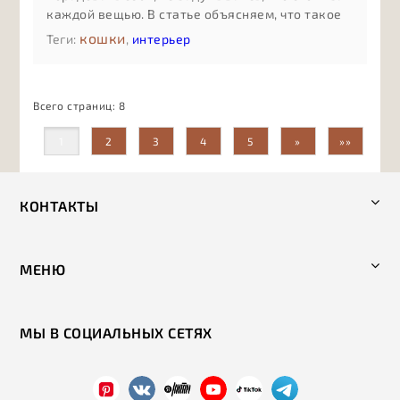
каждой вещью. В статье объясняем, что такое
осознанное потребление без сложных
кошки
Теги:
,
интерьер
терминов: как оно помогает экономить деньги,
сокращать количество случайных покупок,
бережнее относиться к ресурсам и выбирать
Всего страниц:
8
бренды, которые разделяют ценности заботы о
людях, животных и планете.
1
2
3
4
5
»
»»
КОНТАКТЫ
МЕНЮ
МЫ В СОЦИАЛЬНЫХ СЕТЯХ