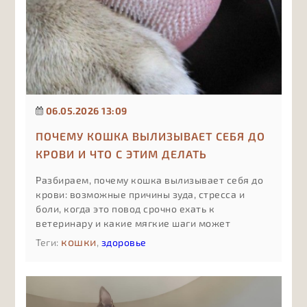
06.05.2026 13:09
ПОЧЕМУ КОШКА ВЫЛИЗЫВАЕТ СЕБЯ ДО
КРОВИ И ЧТО С ЭТИМ ДЕЛАТЬ
Разбираем, почему кошка вылизывает себя до
крови: возможные причины зуда, стресса и
боли, когда это повод срочно ехать к
ветеринару и какие мягкие шаги может
предпринять владелец до приёма врача, чтобы
кошки
Теги:
,
здоровье
поддержать питомца и не навредить.