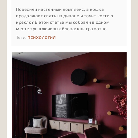
Повесили настенный комплекс, а кошка
продолжает спать на диване и точит когти о
кресло? В этой статье мы собрали в одном
месте три ключевых блока: как грамотно
разместить комплекс на стене с учётом
психология
Теги:
привычек и возраста кошки, как мягко
приучить её к новым полкам и лежанкам и как
ухаживать за деревом, тканью и креплениями,
чтобы комплекс служил долго и оставался
безопасным.