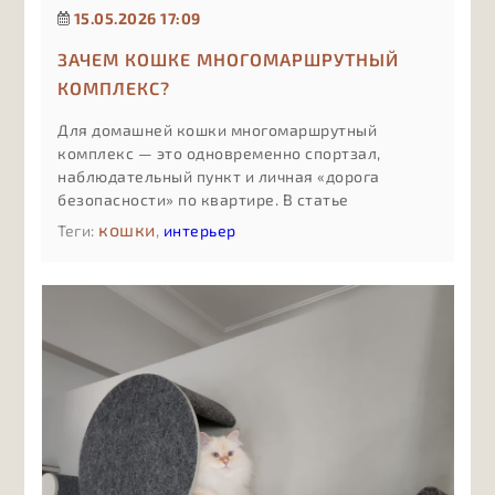
15.05.2026 17:09
ЗАЧЕМ КОШКЕ МНОГОМАРШРУТНЫЙ
КОМПЛЕКС?
Для домашней кошки многомаршрутный
комплекс — это одновременно спортзал,
наблюдательный пункт и личная «дорога
безопасности» по квартире. В статье
разбираем, чем такой комплекс отличается от
кошки
Теги:
,
интерьер
обычной когтеточки или одной полки, как
несколько маршрутов снижают стресс и
конфликты между питомцами, почему
вертикальное освоение пространства спасает
мебель и нервы, и в каких случаях имеет смысл
инвестировать именно в сложный,
продуманный комплекс, а не в минимальный
вариант «для галочки».