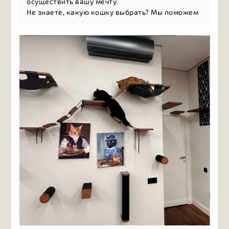
осуществить вашу мечту.
Не знаете, какую кошку выбрать? Мы поможем
разобраться в многообразии пород и найти то,
что подойдёт именно вам: а
ктивные и игривые
породы, л
асковые компаньоны, н
езависимые
натуры, г
ипоаллергенные кошки