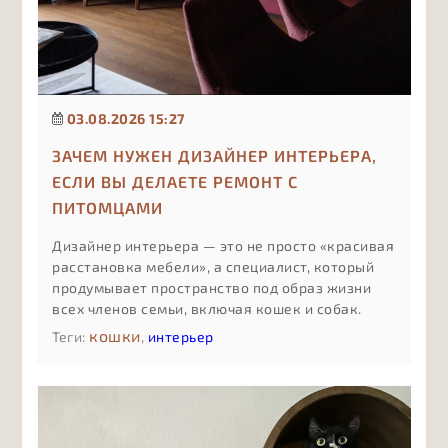
03.08.2026 15:27
ЗАЧЕМ НУЖЕН ДИЗАЙНЕР ИНТЕРЬЕРА,
ЕСЛИ ВЫ ДЕЛАЕТЕ РЕМОНТ С
ПИТОМЦАМИ
Дизайнер интерьера — это не просто «красивая
расстановка мебели», а специалист, который
продумывает пространство под образ жизни
всех членов семьи, включая кошек и собак.
Если в доме есть животные, ошибки в
кошки
Теги:
,
интерьер
планировке и материалах стоят дороже:
испорченный ремонт, конфликты между
питомцами, постоянная уборка и небезопасные
решения.