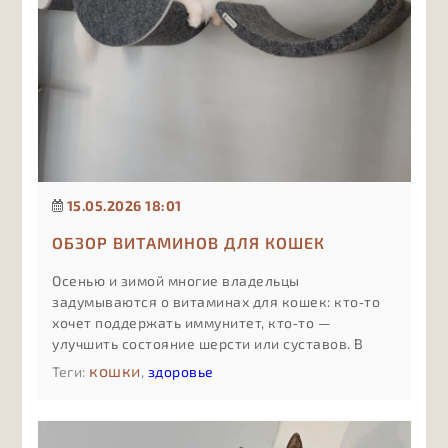
15.05.2026 18:01
ОБЗОР ВИТАМИНОВ ДЛЯ КОШЕК
Осенью и зимой многие владельцы
задумываются о витаминах для кошек: кто‑то
хочет поддержать иммунитет, кто‑то —
улучшить состояние шерсти или суставов. В
статье простым языком объясняем, какие виды
кошки
Теги:
,
здоровье
витаминных добавок бывают, чем отличаются
комплексы «для всего сразу» от
специализированных формул, какие