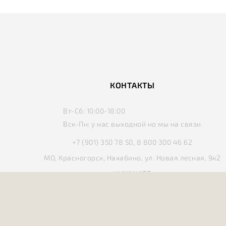
КОНТАКТЫ
Вт-Сб:
10:00-18:00
Вск-Пн:
у нас выходной но мы на связи
+7 (901) 350 78 50, 8 800 300 46 62
МО, Красногорск, Нахабино, ул. Новая лесная, 9к2
HUNNKATT
2026 год. Все права защищены.