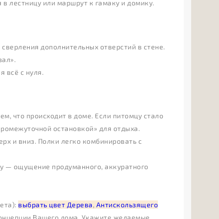
 в лестницу или маршрут к гамаку и домику.
з сверления дополнительных отверстий в стене.
зал».
 всё с нуля.
м, что происходит в доме. Если питомцу стало
промежуточной остановкой» для отдыха.
рх и вниз. Полки легко комбинировать с
му — ощущение продуманного, аккуратного
ета):
выбрать цвет Дерева
,
Антискользящего
концепции Вашего дома. Укажите желаемые