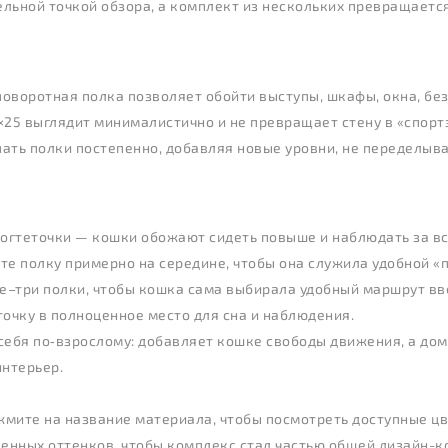
льной точкой обзора, а комплект из нескольких превращается
поворотная полка позволяет обойти выступы, шкафы, окна, бе
×25 выглядит минималистично и не превращает стену в «спорт
ать полки постепенно, добавляя новые уровни, не переделывая
когтеточки — кошки обожают сидеть повыше и наблюдать за все
те полку примерно на середине, чтобы она служила удобной «
ве–три полки, чтобы кошка сама выбирала удобный маршрут вве
очку в полноценное место для сна и наблюдения.
 себя по‑взрослому: добавляет кошке свободы движения, а до
интерьер.
жмите на название материала, чтобы посмотреть доступные цв
енных оттенков, чтобы комплекс стал частью общей дизайн-