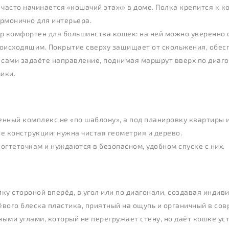
о часто начинается «кошачий этаж» в доме. Полка крепится к 
армонично для интерьера.
р комфортен для большинства кошек: на ней можно уверенно 
роисходящим. Покрытие сверху защищает от скольжения, обес
 сами задаёте направление, поднимая маршрут вверх по диагон
ики.
енный комплекс не «по шаблону», а под планировку квартиры 
ие конструкции: нужна чистая геометрия и дерево.
огтеточкам и нуждаются в безопасном, удобном спуске с них.
ку стороной вперёд, в угол или по диагонали, создавая индив
вого блеска пластика, приятный на ощупь и органичный в со
ыми углами, который не перегружает стену, но даёт кошке ус