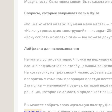
Модульность. Одна полка может быть самостояте
Вопросы, которые закрывает полка Hylle
«Кошке хочется наверх, а у меня мало места» — 
«Не хочу громоздких конструкций» — квадрат 25
«Хочу собрать комплекс сам» — вы можете докуп
Лайфхаки для использования
Начните с установки первой полки на верхушку 
сложно подниматься по столбу целиком, закрепи
На когтеточку из трёх секций можно добавить д
поворотным гамаком, превращая простую когтет
Эта полка — маленький предмет, который ведёт
решения, которое не ломает, а продолжает ваш 
Вы можете собрать свою идеальную палитру (на
покрытия
— от спокойных натуральных до насыщ