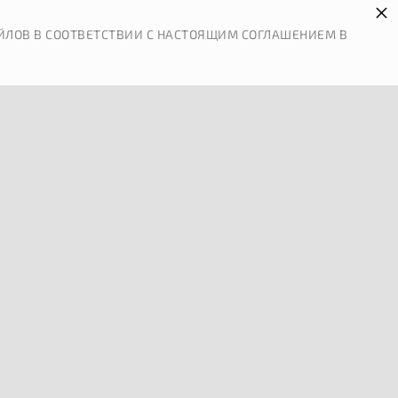
×
 И ОПЛАТА
КОНТАКТЫ
ЙЛОВ В СООТВЕТСТВИИ С НАСТОЯЩИМ СОГЛАШЕНИЕМ В
0
АРТНЕРЫ
ПРАВОВАЯ ИНФОРМАЦИЯ