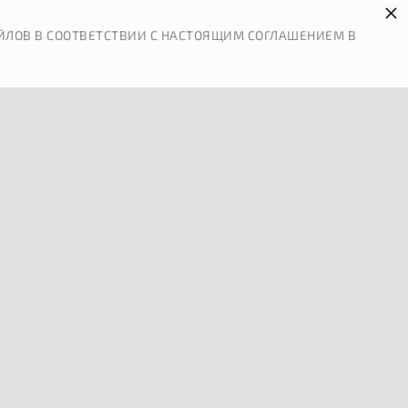
×
 И ОПЛАТА
КОНТАКТЫ
ЙЛОВ В СООТВЕТСТВИИ С НАСТОЯЩИМ СОГЛАШЕНИЕМ В
0
АРТНЕРЫ
ПРАВОВАЯ ИНФОРМАЦИЯ