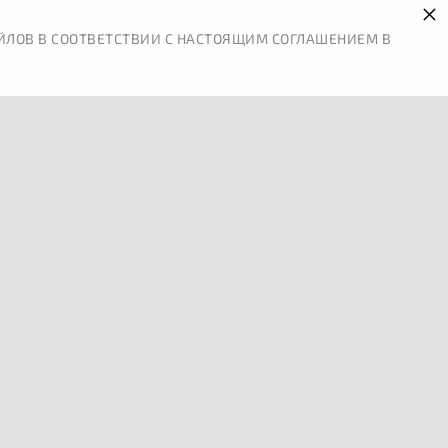
×
 И ОПЛАТА
КОНТАКТЫ
ЙЛОВ В СООТВЕТСТВИИ С НАСТОЯЩИМ СОГЛАШЕНИЕМ В
0
АРТНЕРЫ
ПРАВОВАЯ ИНФОРМАЦИЯ